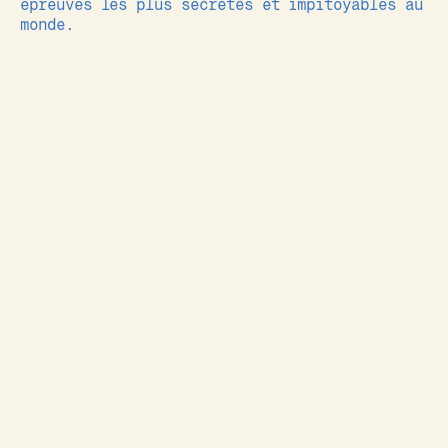
épreuves les plus secrètes et impitoyables au
monde.
La projection sera suivi d’
un verre offert
par la
Brasserie les Deux Amants
, dans une
atmosphère chaleureuse et conviviale.
Réservez votre place pour une soirée où l’on
explore le mythe de la Barkley Marathons…
avec ceux qui la connaissent le mieux.
Ouverture des portes à 18h – Projection à
19h30