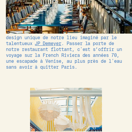
la très sélect liste des établissements
nominés au titre du plus beau restaurant du
monde ! Merci à Jérôme Gouadain et à tout le
jury du
Prix Versailles
d’avoir reconnu notre
adresse comme l’une des meilleures ouvertures
au monde récompensant l’architecture et le
design unique de notre lieu imaginé par le
talentueux
JP Demeyer
. Passer la porte de
notre restaurant flottant, c'est s’offrir un
voyage sur la French Riviera des années 70,
une escapade à Venise, au plus près de l'eau
sans avoir à quitter Paris.