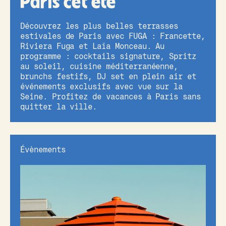
Paris cet été
Découvrez les plus belles terrasses
estivales de Paris avec FUGA : Francette,
Riviera Fuga et Laïa Monceau. Au
programme : cocktails signature, Spritz
au soleil, cuisine méditerranéenne,
brunchs festifs, DJ set en plein air et
événements exclusifs avec vue sur la
Seine. Profitez de vacances à Paris sans
quitter la ville.
Évènements