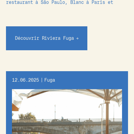
restaurant à São Paulo, Blanc à Paris et
Découvrir Riviera Fuga
12.06.2025
|
Fuga