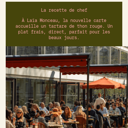
La recette de chef
À Laïa Monceau, la nouvelle carte
accueille un tartare de thon rouge. Un
plat frais, direct, parfait pour les
beaux jours.
Fanny Harpin
prend la direction culinaire du
groupe et vous présente sa recette estivale :
un délicieux tartare de thon rouge pêchés à
la ligne !
Avec l’arrivée des beaux jours, les premiers
thons rouges font leur retour sur la carte de
Laïa Monceau. Une saison courte, précieuse,
que nous travaillons avec précision pour en
préserver toute la pureté.