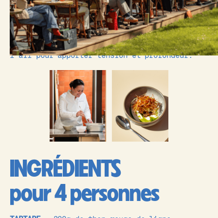
Nous le proposons en tartare, taillé au
couteau pour conserver la texture et la mâche
du produit. Il est accompagné d’un
ajo
blanco
, cette crème andalouse à base
d’amande, que nous relevons légèrement à
l’ail pour apporter tension et profondeur.
INGRÉDIENTS
pour 4 personnes